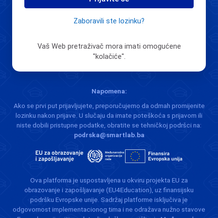
Zaboravili ste lozinku?
Vaš Web pretraživač mora imati omogućene
"kolačiće".
Napomena:
Ako se prvi put prijavljujete, preporučujemo da odmah promijenite
lozinku nakon prijave. U slučaju da imate poteškoća s prijavom ili
niste dobili pristupne podatke, obratite se tehničkoj podršci na:
podrska@smartlab.ba
Ova platforma je uspostavljena u okviru projekta EU za
obrazovanje i zapošljavanje (EU4Education), uz finansijsku
podršku Evropske unije. Sadržaj platforme isključiva je
odgovornost implementacionog tima i ne odražava nužno stavove